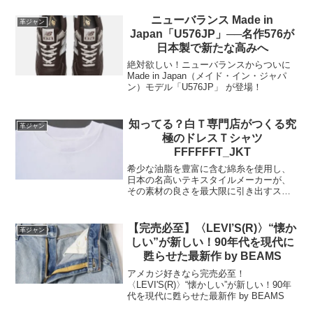
無骨で男性らしいデザインに仕上げられ
ています。一枚皮...
ニューバランス Made in
革ジャン
Japan「U576JP」──名作576が
日本製で新たな高みへ
絶対欲しい！ニューバランスからついに
Made in Japan（メイド・イン・ジャパ
ン）モデル「U576JP」 が登場！
知ってる？白Ｔ専門店がつくる究
革ジャン
極のドレスＴシャツ
FFFFFFT_JKT
希少な油脂を豊富に含む綿糸を使用し、
日本の名高いテキスタイルメーカーが、
その素材の良さを最大限に引き出すスム
ース組織に編み上げました。太番手の双
糸を限界まで度詰めで編むことで、超長
綿特有のもっちりとした柔らかさ、きめ
【完売必至】〈LEVI’S(R)〉“懐か
革ジャン
細やかな滑らかさ、自然な...
しい”が新しい！90年代を現代に
甦らせた最新作 by BEAMS
アメカジ好きなら完売必至！
〈LEVI'S(R)〉“懐かしい”が新しい！90年
代を現代に甦らせた最新作 by BEAMS