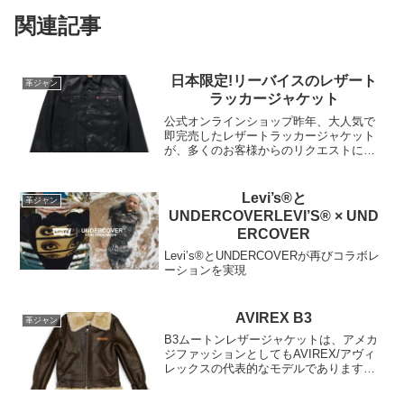
関連記事
日本限定!リーバイスのレザート
革ジャン
ラッカージャケット
公式オンラインショップ昨年、大人気で
即完売したレザートラッカージャケット
が、多くのお客様からのリクエストに応
え、日本限定で再び展開されます。クラ
シックなTYPE III（通称サードタイプ）
デザインを基盤に、現代風のボックスシ
Levi’s®と
革ジャン
ルエットにアップ...
UNDERCOVERLEVI’S® × UND
ERCOVER
Levi’s®とUNDERCOVERが再びコラボレ
ーションを実現
AVIREX B3
革ジャン
B3ムートンレザージャケットは、アメカ
ジファッションとしてもAVIREX/アヴィ
レックスの代表的なモデルであります。
このジャケットは、肉厚で豊かな質感の
リアルムートンレザーを贅沢に使用し、