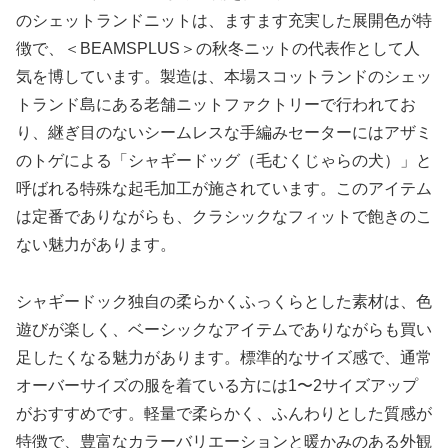
のシェットランドニットは、ますます充実した展開色が特
徴で、＜BEAMSPLUS＞の秋冬ニットの代表作として人
気を博しています。製造は、本場スコットランドのシェッ
トランド島にある老舗ニットファクトリーで行われてお
り、継ぎ目のないシームレスな手編みセーターにはアザミ
のトゲによる「シャギードッグ（毛むくじゃらの犬）」と
呼ばれる特殊な起毛加工が施されています。このアイテム
は定番でありながらも、クラシックなフィットで飽きのこ
ない魅力があります。
シャギードック独自の柔らかくふっくらとした素材は、色
遊びが楽しく、ベーシックなアイテムでありながらも買い
足したくなる魅力があります。標準的なサイズ感で、通常
オーバーサイズの服を着ている方には1〜2サイズアップ
がおすすめです。軽量で柔らかく、ふんわりとした質感が
特徴で、豊富なカラーバリエーションと暖かみのある外観