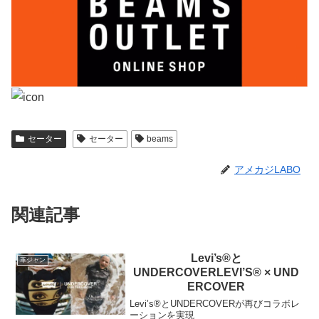
セーター
セーター
beams
アメカジLABO
関連記事
Levi’s®と
革ジャン
UNDERCOVERLEVI’S® × UND
ERCOVER
Levi’s®とUNDERCOVERが再びコラボレ
ーションを実現