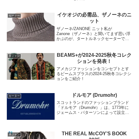
イケオジの必需品、ザノーネのニ
セーター
ット
ザノーネ/ZANONE ニット私が
Zanone（ザノーネ）と聞いてまず思い浮
かぶのが、タートルネックセーターで
す。ZANONE(ザノーネ)のトップアイテ
ムと言えば、タートルネック 5Gメリノウ
ール ニット【SLIM FIT】。適度なボリュ
BEAMS+が2024-2025秋冬コレク
革ジャン
ー...
ションを発表！
アメカジファッションをコンセプトとす
るビームスプラスの2024-25秋冬コレクシ
ョンをご紹介！
ドルモア (Drumohr)
セーター
スコットランドのファッションブランド
「ドルモア（Drumohr）」は、1773年に
ジェームス・パターソンによって設立さ
れました。創業者のこだわりとスコット
ランド式紡績への情熱は、ジェームス・
アレキサンダーロバートソンによって受
け継がれ、18...
THE REAL McCOY’S BOOK
革ジャン