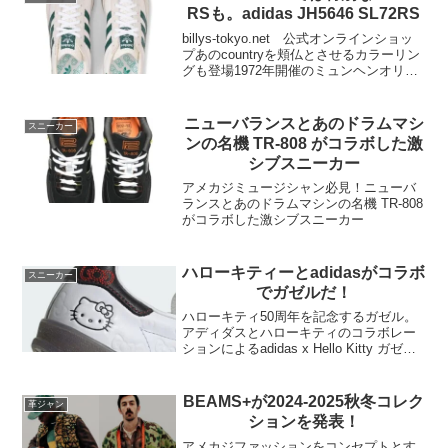
RSも。adidas JH5646 SL72RS
billys-tokyo.net 公式オンラインショッ
プあのcountryを頬仏とさせるカラーリン
グも登場1972年開催のミュンヘンオリン
ピックに合わせて開発されたSL 72。
SL=Super Lightの名の通り、ナイロンア
ッパーやEVA...
ニューバランスとあのドラムマシ
スニーカー
ンの名機 TR-808 がコラボした激
シブスニーカー
アメカジミュージシャン必見！ニューバ
ランスとあのドラムマシンの名機 TR-808
がコラボした激シブスニーカー
ハローキティーとadidasがコラボ
スニーカー
でガゼルだ！
ハローキティ50周年を記念するガゼル。
アディダスとハローキティのコラボレー
ションによるadidas x Hello Kitty ガゼル
シューズは、50年にわたって愛され続け
るハローキティを称える特別な一足で
す。
BEAMS+が2024-2025秋冬コレク
革ジャン
ションを発表！
アメカジファッションをコンセプトとす