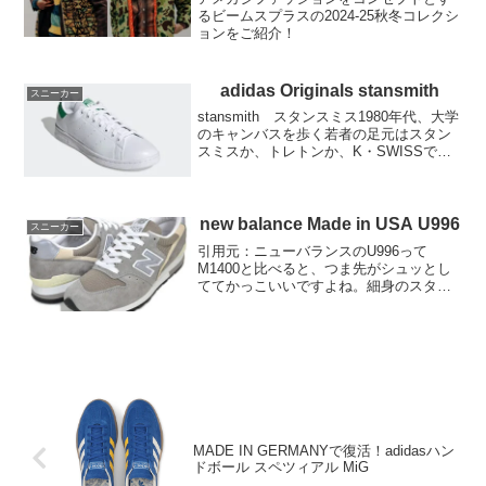
るビームスプラスの2024-25秋冬コレクシ
ョンをご紹介！
adidas Originals stansmith
スニーカー
stansmith スタンスミス1980年代、大学
のキャンバスを歩く若者の足元はスタン
スミスか、トレトンか、K・SWISSでし
た。ラルフローレンのポロシャツの襟を
立て、セカンドバックをもっている若者
ばかり。当時の生産国は、「made in ...
new balance Made in USA U996
スニーカー
引用元：ニューバランスのU996って
M1400と比べると、つま先がシュッとし
ててかっこいいですよね。細身のスタイ
ルです。スタイリッシュなスタイルを重
んじるのであれば、996がおすすめです
ね。ニューバランスのU996は、ブランド
が提供するスニ...
MADE IN GERMANYで復活！adidasハン
ドボール スペツィアル MiG